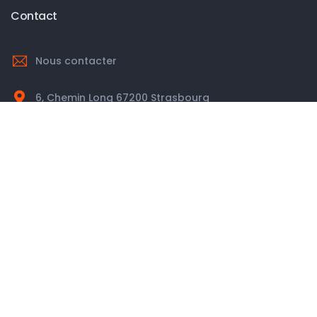
Contact
Nous contacter
6, Chemin Long 67200 Strasbourg
Le club
Notre équipe
Nos valeurs
Adhésion
Infos pratique