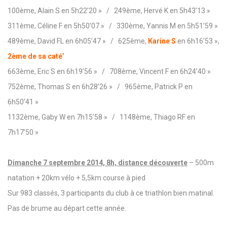
100ème, Alain S en 5h22’20 » / 249ème, Hervé K en 5h43’13 »
311ème, Céline F en 5h50’07 » / 330ème, Yannis M en 5h51’59 »
489ème, David FL en 6h05’47 » / 625ème,
Karine S
en 6h16’53 »,
2ème de sa caté’
663ème, Eric S en 6h19’56 » / 708ème, Vincent F en 6h24’40 »
752ème, Thomas S en 6h28’26 » / 965ème, Patrick P en
6h50’41 »
1132ème, Gaby W en 7h15’58 » / 1148ème, Thiago RF en
7h17’50 »
Dimanche 7 septembre 2014, 8h, distance découverte
– 500m
natation + 20km vélo + 5,5km course à pied
Sur 983 classés, 3 participants du club à ce triathlon bien matinal.
Pas de brume au départ cette année.