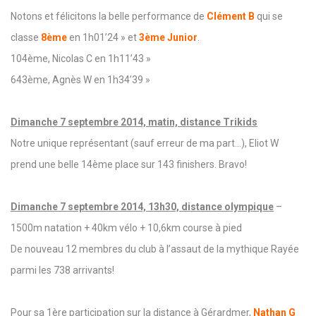
Notons et félicitons la belle performance de
Clément B
qui se
classe
8ème
en 1h01’24 » et
3ème Junior
.
104ème, Nicolas C en 1h11’43 »
643ème, Agnès W en 1h34’39 »
Dimanche 7 septembre 2014, matin, distance Trikids
Notre unique représentant (sauf erreur de ma part…), Eliot W
prend une belle 14ème place sur 143 finishers. Bravo!
Dimanche 7 septembre 2014, 13h30, distance olympique
–
1500m natation + 40km vélo + 10,6km course à pied
De nouveau 12 membres du club à l’assaut de la mythique Rayée
parmi les 738 arrivants!
Pour sa 1ère participation sur la distance à Gérardmer,
Nathan G