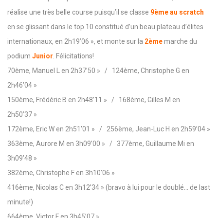
réalise une très belle course puisqu’il se classe
9ème au scratch
en se glissant dans le top 10 constitué d’un beau plateau d’élites
internationaux, en 2h19’06 », et monte sur la
2ème
marche du
podium
Junior
. Félicitations!
70ème, Manuel L en 2h37’50 » / 124ème, Christophe G en
2h46’04 »
150ème, Frédéric B en 2h48’11 » / 168ème, Gilles M en
2h50’37 »
172ème, Eric W en 2h51’01 » / 256ème, Jean-Luc H en 2h59’04 »
363ème, Aurore M en 3h09’00 » / 377ème, Guillaume Mi en
3h09’48 »
382ème, Christophe F en 3h10’06 »
416ème, Nicolas C en 3h12’34 » (bravo à lui pour le doublé… de last
minute!)
664ème, Victor F en 3h45’07 »